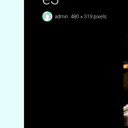
Full
admin
480 × 319
pixels
size