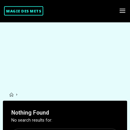
Skip
to
MAGIE DES METS
content
Home
Nothing Found
No search results for: